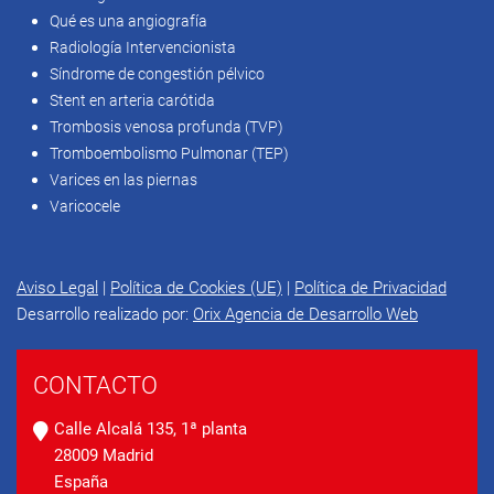
Qué es una angiografía
Radiología Intervencionista
Síndrome de congestión pélvico
Stent en arteria carótida
Trombosis venosa profunda (TVP)
Tromboembolismo Pulmonar (TEP)
Varices en las piernas
Varicocele
Aviso Legal
|
Política de Cookies (UE)
|
Política de Privacidad
Desarrollo realizado por:
Orix Agencia de Desarrollo Web
CONTACTO
Calle Alcalá 135, 1ª planta
28009 Madrid
España