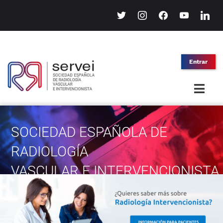
twitter
instagram
facebook
youtube
linkedin
Entrar
SOCIEDAD ESPAÑOLA DE
RADIOLOGÍA
VASCULAR E INTERVENCIONISTA
Bienvenidos a la SERVEI