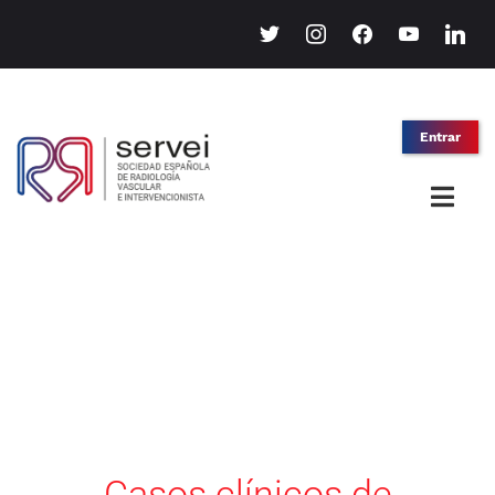
twitter
instagram
facebook
youtube
linkedin
Entrar
Histórico de
casos clínicos
Casos clínicos de