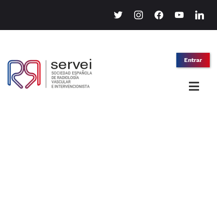
twitter
instagram
facebook
youtube
linkedin
Entrar
Algoritmos para el uso de
stents
en trombosis venosa
profunda
de miembros inferiores