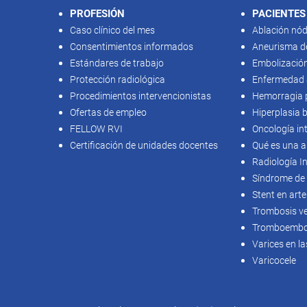
PROFESIÓN
PACIENTES
Caso clínico del mes
Ablación nód
Consentimientos informados
Aneurisma d
Estándares de trabajo
Embolizació
Protección radiológica
Enfermedad ar
Procedimientos intervencionistas
Hemorragia 
Ofertas de empleo
Hiperplasia 
FELLOW RVI
Oncología in
Certificación de unidades docentes
Qué es una a
Radiología I
Síndrome de 
Stent en arte
Trombosis v
Tromboembol
Varices en la
Varicocele