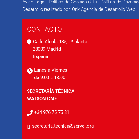
Aviso Legal
|
Política de Cookies (UE)
|
Política de Privaci
Desarrollo realizado por:
Orix Agencia de Desarrollo Web
CONTACTO
Calle Alcalá 135, 1ª planta
28009 Madrid
España
Lunes a Viernes
de 9:00 a 18:00
SECRETARÍA TÉCNICA
WATSON CME
+34 976 75 75 81
secretaria.tecnica@servei.org