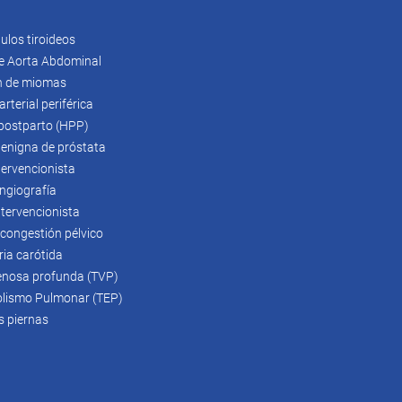
ulos tiroideos
e Aorta Abdominal
n de miomas
terial periférica
postparto (HPP)
benigna de próstata
tervencionista
ngiografía
ntervencionista
congestión pélvico
ria carótida
enosa profunda (TVP)
ismo Pulmonar (TEP)
s piernas