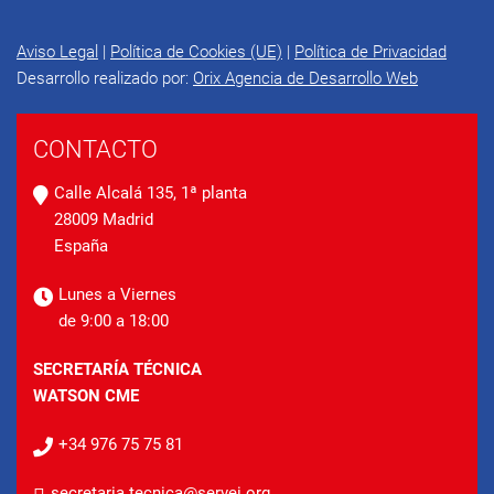
Aviso Legal
|
Política de Cookies (UE)
|
Política de Privacidad
Desarrollo realizado por:
Orix Agencia de Desarrollo Web
CONTACTO
Calle Alcalá 135, 1ª planta
28009 Madrid
España
Lunes a Viernes
de 9:00 a 18:00
SECRETARÍA TÉCNICA
WATSON CME
+34 976 75 75 81
secretaria.tecnica@servei.org