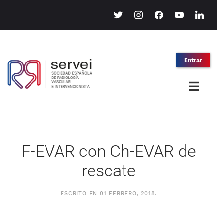
twitter
instagram
facebook
youtube
linkedin
Entrar
F-EVAR con Ch-EVAR de
rescate
ESCRITO EN
01 FEBRERO, 2018
.