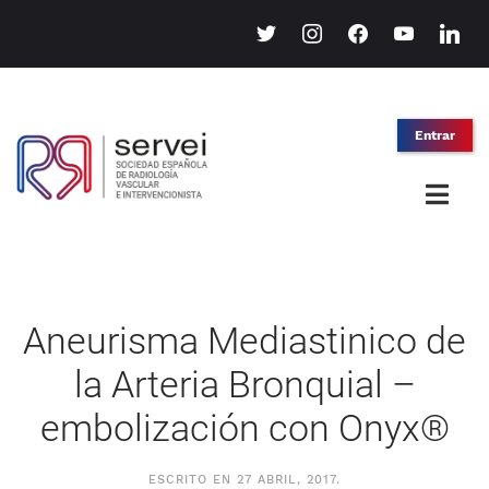
twitter
instagram
facebook
youtube
linkedin
Entrar
Aneurisma Mediastinico de
la Arteria Bronquial –
embolización con Onyx®
ESCRITO EN
27 ABRIL, 2017
.