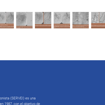
ionista (SERVEI) es una
en 1987, con el objetivo de