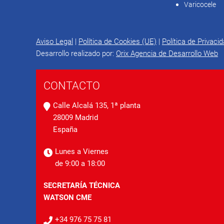
Varicocele
Aviso Legal
|
Política de Cookies (UE)
|
Política de Privaci
Desarrollo realizado por:
Orix Agencia de Desarrollo Web
CONTACTO
Calle Alcalá 135, 1ª planta
28009 Madrid
España
Lunes a Viernes
de 9:00 a 18:00
SECRETARÍA TÉCNICA
WATSON CME
+34 976 75 75 81