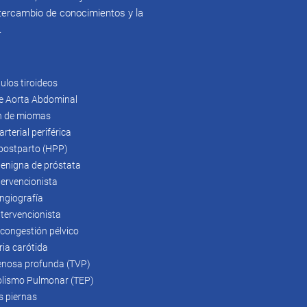
intercambio de conocimientos y la
.
ulos tiroideos
e Aorta Abdominal
n de miomas
terial periférica
postparto (HPP)
benigna de próstata
tervencionista
ngiografía
ntervencionista
congestión pélvico
ria carótida
enosa profunda (TVP)
ismo Pulmonar (TEP)
s piernas