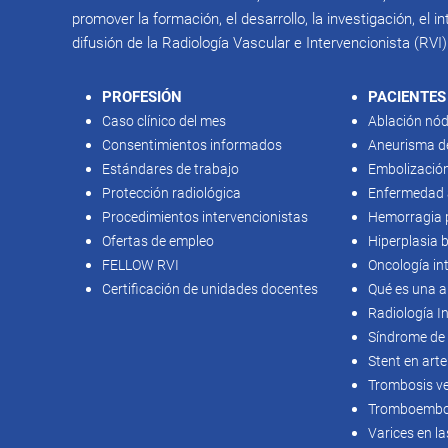
promover la formación, el desarrollo, la investigación, el 
difusión de la Radiología Vascular e Intervencionista (RVI)
PROFESIÓN
PACIENTES
Caso clínico del mes
Ablación nód
Consentimientos informados
Aneurisma d
Estándares de trabajo
Embolizació
Protección radiológica
Enfermedad ar
Procedimientos intervencionistas
Hemorragia 
Ofertas de empleo
Hiperplasia 
FELLOW RVI
Oncología in
Certificación de unidades docentes
Qué es una a
Radiología I
Síndrome de 
Stent en arte
Trombosis v
Tromboembol
Varices en la